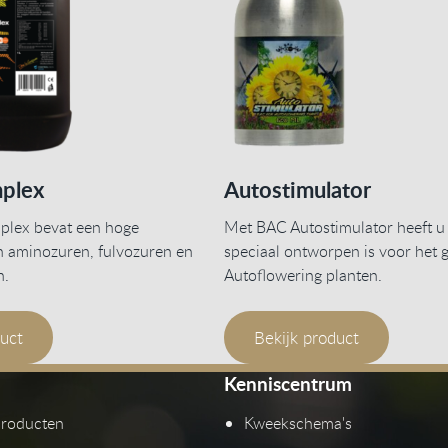
plex
Autostimulator
lex bevat een hoge
Met BAC Autostimulator heeft u
n aminozuren, fulvozuren en
speciaal ontworpen is voor het g
n.
Autoflowering planten.
duct
Bekijk product
Kenniscentrum
producten
Kweekschema's