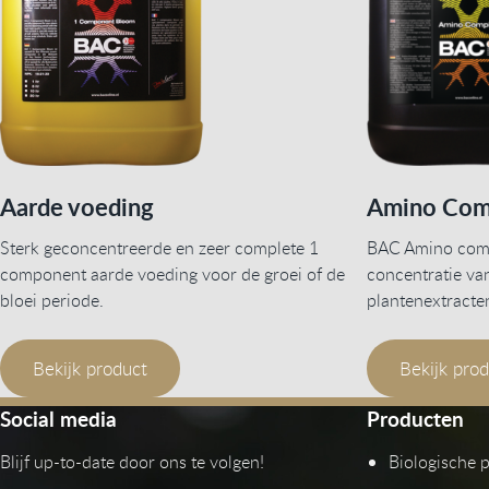
Aarde voeding
Amino Com
Sterk geconcentreerde en zeer complete 1
BAC Amino comp
component aarde voeding voor de groei of de
concentratie va
bloei periode.
plantenextracte
Bekijk product
Bekijk pro
Social media
Producten
Blijf up-to-date door ons te volgen!
Biologische 