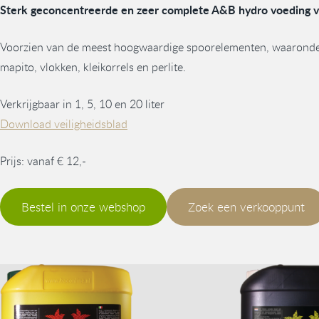
Sterk geconcentreerde en zeer complete A&B hydro voeding 
Voorzien van de meest hoogwaardige spoorelementen, waaronder h
mapito, vlokken, kleikorrels en perlite.
Verkrijgbaar in 1, 5, 10 en 20 liter
Download veiligheidsblad
Prijs: vanaf € 12,-
Bestel in onze webshop
Zoek een verkooppunt