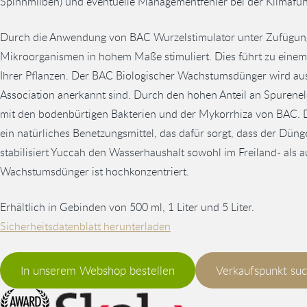
Spinnmilben) und eventuelle Managementfehler bei der Klimafü
Durch die Anwendung von BAC Wurzelstimulator unter Zufügung
Mikroorganismen in hohem Maße stimuliert. Dies führt zu ein
Ihrer Pflanzen. Der BAC Biologischer Wachstumsdünger wird aus Z
Association anerkannt sind. Durch den hohen Anteil an Spuren
mit den bodenbürtigen Bakterien und der Mykorrhiza von BAC. 
ein natürliches Benetzungsmittel, das dafür sorgt, dass der Dünge
stabilisiert Yuccah den Wasserhaushalt sowohl im Freiland- als 
Wachstumsdünger ist hochkonzentriert.
Erhältlich in Gebinden von 500 ml, 1 Liter und 5 Liter.
Sicherheitsdatenblatt herunterladen
In unserem Webshop bestellen
Verkaufspunkt su