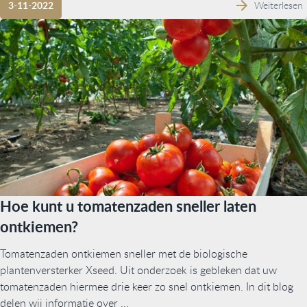
Weiterlesen
3-11-2022
Hoe kunt u tomatenzaden sneller laten
ontkiemen?
Tomatenzaden ontkiemen sneller met de biologische
plantenversterker Xseed. Uit onderzoek is gebleken dat uw
tomatenzaden hiermee drie keer zo snel ontkiemen. In dit blog
delen wij informatie over ...