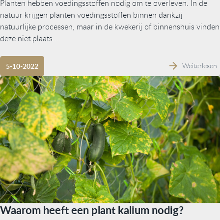
Planten hebben voedingsstoffen nodig om te overleven. In de
natuur krijgen planten voedingsstoffen binnen dankzij
natuurlijke processen, maar in de kwekerij of binnenshuis vinden
deze niet plaats....
Weiterlesen
5-10-2022
Waarom heeft een plant kalium nodig?