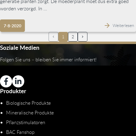
generatie planten zorgt. De moederplant moet dus extra goed
worden verzorgd. In ...
Weiterlesen
7-8-2020
1
2
Soziale Medien
Folgen Sie uns – bleiben Sie immer informiert!
Produkter
Biologische Produkte
Mineralische Produkte
Pflanzstimulatoren
BAC Fanshop