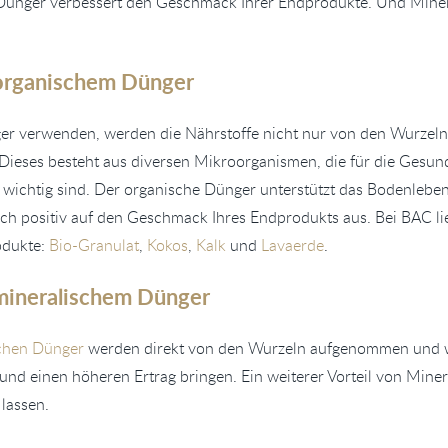
ünger verbessert den Geschmack Ihrer Endprodukte. Und Minera
organischem Dünger
r verwenden, werden die Nährstoffe nicht nur von den Wurzel
eses besteht aus diversen Mikroorganismen, die für die Gesundh
 wichtig sind. Der organische Dünger unterstützt das Bodenleben
sich positiv auf den Geschmack Ihres Endprodukts aus. Bei BAC li
odukte:
Bio-Granulat
,
Kokos
,
Kalk
und
Lavaerde
.
mineralischem Dünger
chen Dünger
werden direkt von den Wurzeln aufgenommen und wir
nd einen höheren Ertrag bringen. Ein weiterer Vorteil von Minera
 lassen.