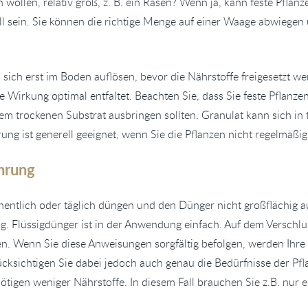
en wollen, relativ groß, z. B. ein Rasen? Wenn ja, kann feste Pfla
ll sein. Sie können die richtige Menge auf einer Waage abwiege
sich erst im Boden auflösen, bevor die Nährstoffe freigesetzt we
e Wirkung optimal entfaltet. Beachten Sie, dass Sie feste Pflanze
em trockenen Substrat ausbringen sollten. Granulat kann sich i
rung ist generell geeignet, wenn Sie die Pflanzen nicht regelmäß
hrung
entlich oder täglich düngen und den Dünger nicht großflächig 
g. Flüssigdünger ist in der Anwendung einfach. Auf dem Verschluss
n. Wenn Sie diese Anweisungen sorgfältig befolgen, werden Ihre P
cksichtigen Sie dabei jedoch auch genau die Bedürfnisse der Pfl
igen weniger Nährstoffe. In diesem Fall brauchen Sie z.B. nur ei