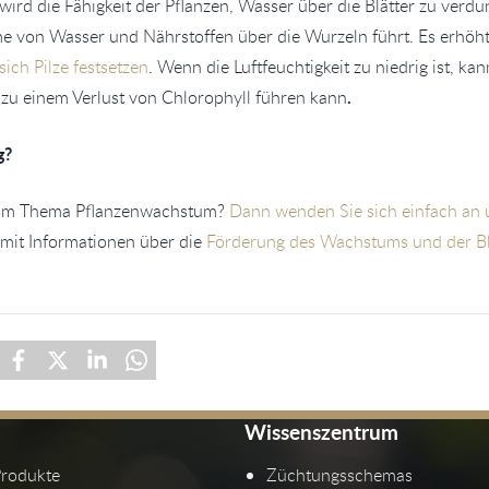
 wird die Fähigkeit der Pflanzen, Wasser über die Blätter zu verdu
e von Wasser und Nährstoffen über die Wurzeln führt. Es erhöht
sich Pilze festsetzen
. Wenn die Luftfeuchtigkeit zu niedrig ist, ka
.
zu einem Verlust von Chlorophyll führen kann
g?
zum Thema Pflanzenwachstum?
Dann wenden Sie sich einfach an
 mit Informationen über die
Förderung des Wachstums und der Blü
Wissenszentrum
Produkte
Züchtungsschemas