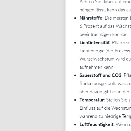
Achten Sie daher auf ein
hängen lässt, kann das a
Nährstoffe:
Die meisten B
6 Prozent auf das Wachst
beeinträchtigen könnte.
Lichtintensität
: Pflanze
Lichtenergie (der Prozess
Wurzelwachstum wird durc
aufnehmen kann.
Sauerstoff und CO2
: Pf
Boden ausgespült, was z
aber davon gibt es in de
Temperatur
: Stellen Sie
Einfluss auf die Wachstu
während zu niedrige Te
Luftfeuchtigkeit:
Wenn di