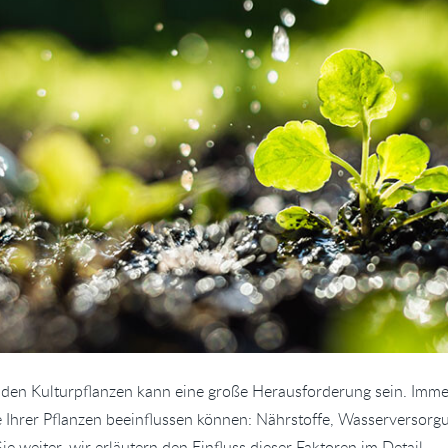
en Kulturpflanzen kann eine große Herausforderung sein. Immerh
Ihrer Pflanzen beeinflussen können: Nährstoffe, Wasserversorgun
e weiter, wir erläutern den Einfluss dieser Faktoren im Detail.