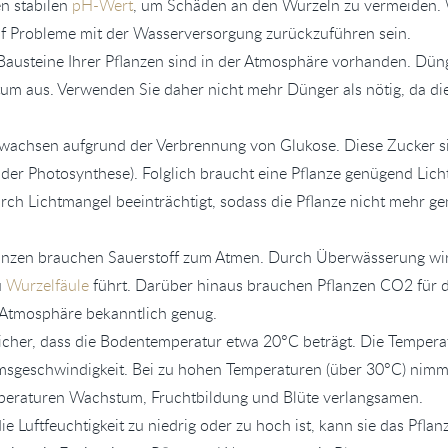
en stabilen
pH-Wert
, um Schäden an den Wurzeln zu vermeiden. 
uf Probleme mit der Wasserversorgung zurückzuführen sein.
austeine Ihrer Pflanzen sind in der Atmosphäre vorhanden. Düng
um aus. Verwenden Sie daher nicht mehr Dünger als nötig, da d
n wachsen aufgrund der Verbrennung von Glukose. Diese Zucker s
 der Photosynthese). Folglich braucht eine Pflanze genügend Licht
h Lichtmangel beeinträchtigt, sodass die Pflanze nicht mehr g
lanzen brauchen Sauerstoff zum Atmen. Durch Überwässerung wir
u
Wurzelfäule
führt. Darüber hinaus brauchen Pflanzen CO2 für d
r Atmosphäre bekanntlich genug.
 sicher, dass die Bodentemperatur etwa 20°C beträgt. Die Tempera
msgeschwindigkeit. Bei zu hohen Temperaturen (über 30°C) nimm
mperaturen Wachstum, Fruchtbildung und Blüte verlangsamen.
e Luftfeuchtigkeit zu niedrig oder zu hoch ist, kann sie das Pfl